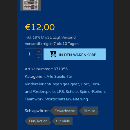
€
12,00
inkl. 19% MwSt.
zzgl.
Versand
Versandfertig in 7 bis 10 Tagen
IN DEN WARENKORB
Artikelnummer:
071055
Kategorien:
Alle Spiele
,
für
Kindereinrichtungen geeignet
,
Hort
,
Lern-
und Förderspiele
,
LRS
,
Schule
,
Spiele-Reihen
,
Teamwork
,
Wortschatzerweiterung
Schlagwörter:
,
,
Erwachsene
Familie
,
Fun/Action
für Viele