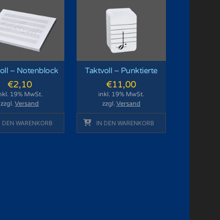
oll – Notenblock
Taktvoll – Punktierte
€
2,10
€
11,00
nkl. 19% MwSt.
inkl. 19% MwSt.
zzgl.
Versand
zzgl.
Versand
N DEN WARENKORB
IN DEN WARENKORB