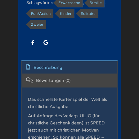
Schlagwörter:
,
,
Erwachsene
Familie
,
,
,
Fun/Action
Kinder
Solitaire
Zweier
Beschreibung
Bewertungen
0
Das schnellste Kartenspiel der Welt als
christliche Ausgabe
Auf Anfrage des Verlags ULJÖ (für
christliche Geschenkideen) ist SPEED
jetzt auch mit christlichen Motiven
erschienen. So können alle SPEED –