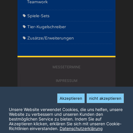
Teamwork
Spiele-Sets
Tier-Kugelschreiber
Zusätze/Erweiterungen
MESSETERMINE
IMPRESSUM
KONTAKT
Akzeptieren
nicht akzeptieren
DATENSCHUTZERKLÄRUNG
Unsere Website verwendet Cookies, die uns helfen, unsere
Website zu verbessern und unseren Kunden den
bestmöglichen Service zu bieten. Indem Sie auf
Akzeptieren klicken, erklären Sie sich mit unseren Cookie-
© COPYRIGHT 2026 ADLUNG SPIELE
Richtlinien einverstanden.
Anmelden
Datenschutzerklärung
Shopping starten